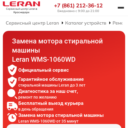
+7 (861) 212-36-12
Сервисный центр Leran
в
Ежедневно с 9:00 до 21:00
Краснодаре
Сервисный центр Leran
Каталог устройств
Ремон
Замена мотора стиральной
машины
Leran WMS-1060WD
Официальный сервис
Гарантийное обслуживание
стиральной машины Leran до 3 лет
Диагностика за наш счет,
ремонт по желанию
Бесплатный выезд курьера
в день обращения
Замена мотора стиральной машины
Leran WMS-1060WD от 35 минут